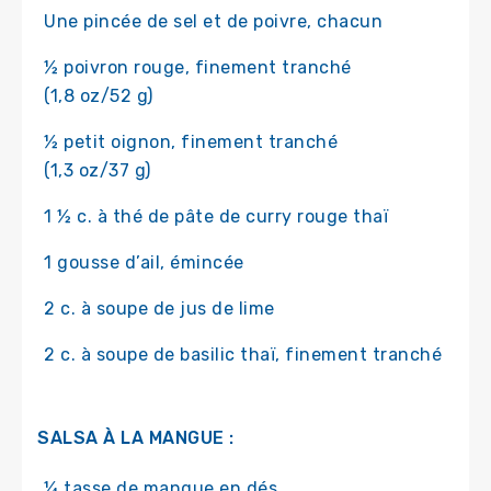
Une pincée de sel et de poivre, chacun
½ poivron rouge, finement tranché
(1,8 oz/52 g)
½ petit oignon, finement tranché
(1,3 oz/37 g)
1 ½ c. à thé de pâte de curry rouge thaï
1 gousse d’ail, émincée
2 c. à soupe de jus de lime
2 c. à soupe de basilic thaï, finement tranché
SALSA À LA MANGUE :
¼ tasse de mangue en dés