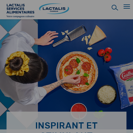
Skip
to
main
content
INSPIRANT ET