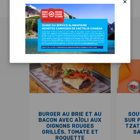
×
PLUS DE RECETTES
BURGER AU BRIE ET AU
SOU
BACON AVEC AÏOLI AUX
SUR P
OIGNONS ROUGES
TZAT
GRILLÉS, TOMATE ET
S
ROQUETTE