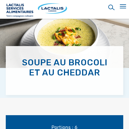
Skip
to
main
content
SOUPE AU BROCOLI
ET AU CHEDDAR
Portions : 6