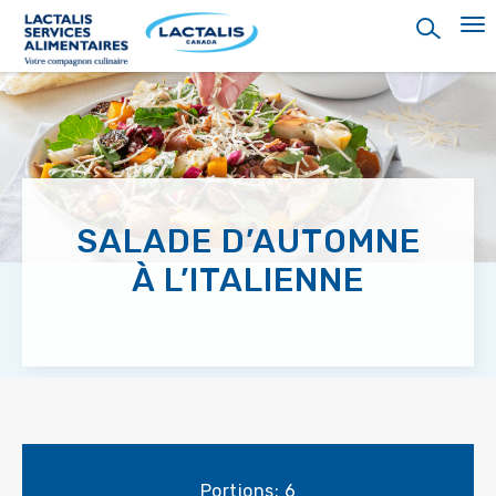
Skip
to
main
content
SALADE D’AUTOMNE
À L’ITALIENNE
Portions: 6