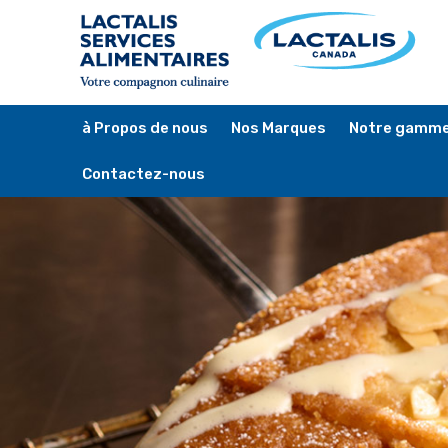
Skip
to
main
content
à Propos de nous
Nos Marques
Notre gamme
Contactez-nous