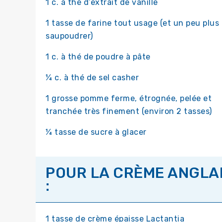
1 c. à thé d’extrait de vanille
1 tasse de farine tout usage (et un peu plus
saupoudrer)
1 c. à thé de poudre à pâte
¼ c. à thé de sel casher
1 grosse pomme ferme, étrognée, pelée et
tranchée très finement (environ 2 tasses)
¼ tasse de sucre à glacer
POUR LA CRÈME ANGLA
:
1 tasse de crème épaisse Lactantia