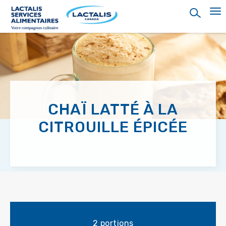
Skip
to
main
content
CHAÏ LATTÉ À LA
CITROUILLE ÉPICÉE
2 portions