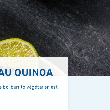
 AU QUINOA
 bol burrito végétarien est