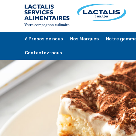
Skip
to
main
content
à Propos de nous
Nos Marques
Notre gamme
Contactez-nous