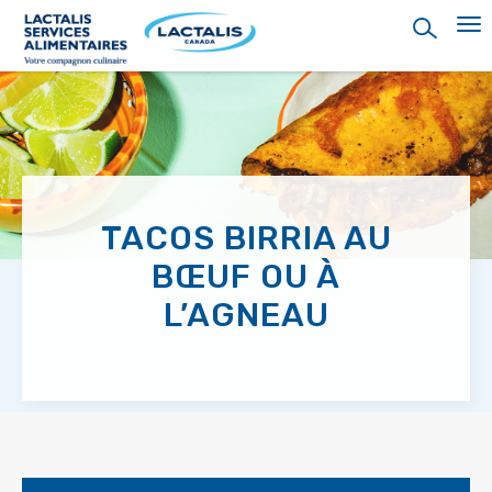
Skip
to
main
content
TACOS BIRRIA AU
BŒUF OU À
L’AGNEAU