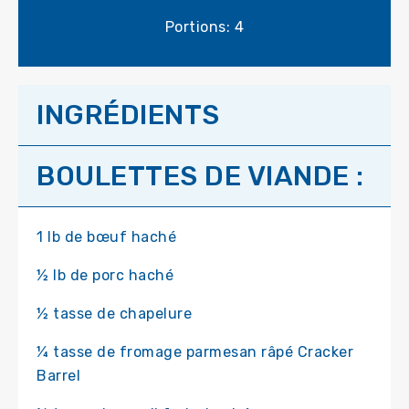
Portions: 4
INGRÉDIENTS
BOULETTES DE VIANDE :
1 lb de bœuf haché
½ lb de porc haché
½ tasse de chapelure
¼ tasse de fromage parmesan râpé Cracker
Barrel