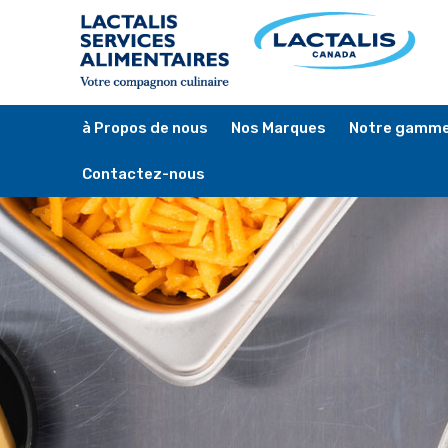
Skip
to
main
content
à Propos de nous
Nos Marques
Notre gamme
Contactez-nous