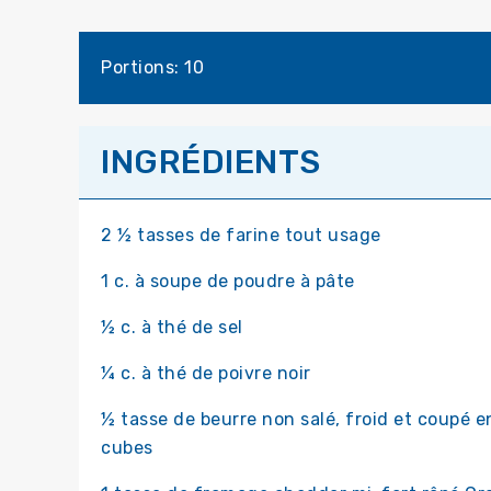
Portions: 10
INGRÉDIENTS
2 ½ tasses de farine tout usage
1 c. à soupe de poudre à pâte
½ c. à thé de sel
¼ c. à thé de poivre noir
½ tasse de beurre non salé, froid et coupé e
cubes