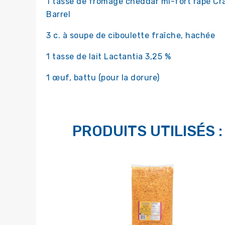
1 tasse de fromage cheddar mi-fort râpé Cr
Barrel
3 c. à soupe de ciboulette fraîche, hachée
1 tasse de lait Lactantia 3,25 %
1 œuf, battu (pour la dorure)
PRODUITS UTILISÉS :