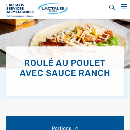
Skip
to
main
content
ROULÉ AU POULET
AVEC SAUCE RANCH
Portions : 4