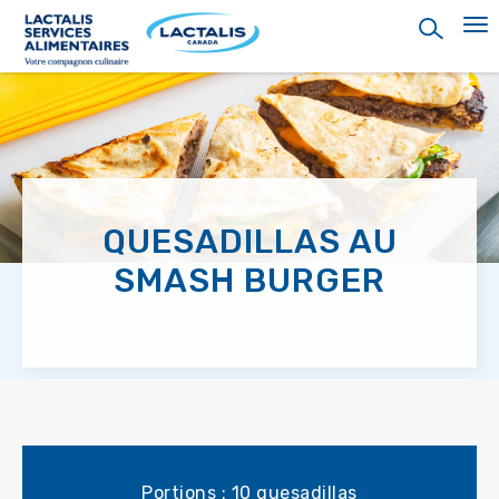
Skip
to
main
content
QUESADILLAS AU
SMASH BURGER
Portions : 10 quesadillas