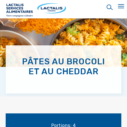
Skip
to
main
content
PÂTES AU BROCOLI
ET AU CHEDDAR
Portions: 4