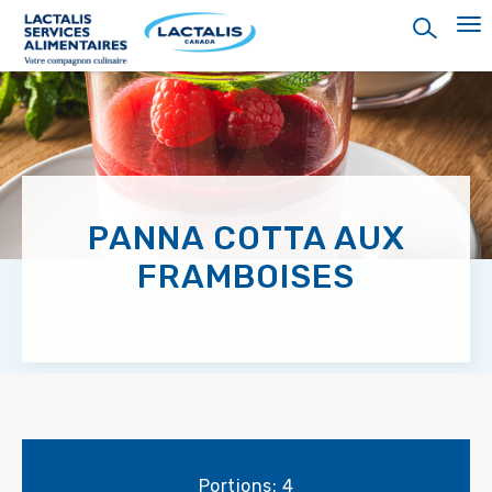
Skip
to
main
content
PANNA COTTA AUX
FRAMBOISES
Portions: 4