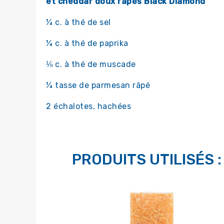
et cheddar doux râpés Black Diamond
¼ c. à thé de sel
¼ c. à thé de paprika
⅛ c. à thé de muscade
¼ tasse de parmesan râpé
2 échalotes, hachées
PRODUITS UTILISÉS :