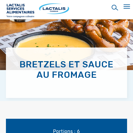
Skip
to
main
content
BRETZELS ET SAUCE
AU FROMAGE
Portions : 6