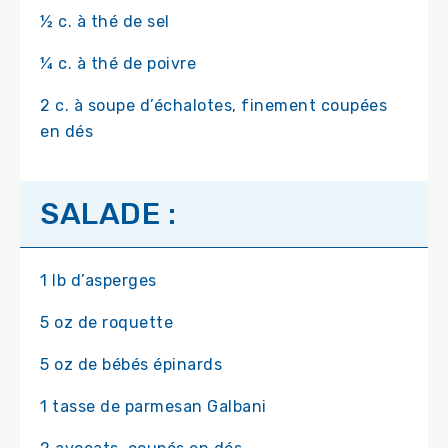
½ c. à thé de sel
¼ c. à thé de poivre
2 c. à soupe d’échalotes, finement coupées
en dés
SALADE :
1 lb d’asperges
5 oz de roquette
5 oz de bébés épinards
1 tasse de parmesan Galbani