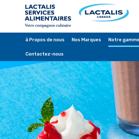
Skip
to
main
content
à Propos de nous
Nos Marques
Notre gamme
Contactez-nous